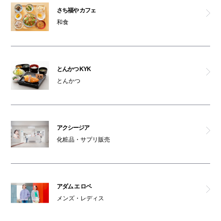
さち福や カフェ
コクレ
和食
ファミリア
リサマリ
とんかつ KYK
とんかつ
バイセル
ジュエジュエ
アクシージア
化粧品・サプリ販売
リラク
ミナミ占いセンター
アダム エ ロペ
ドクターマーチン
メンズ・レディス