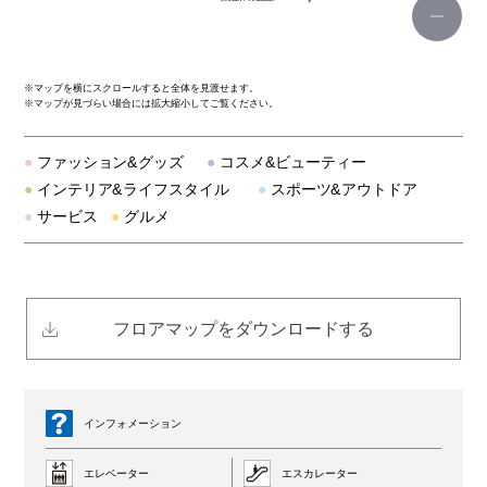
スターバックス コーヒー
※
マップを横にスクロールすると全体を見渡せます。
※
マップが見づらい場合には拡大縮小してご覧ください。
アーバンリサーチ
●
ファッション&グッズ
●
コスメ&ビューティー
ルイス/EX/ストア
●
インテリア&ライフスタイル
●
スポーツ&アウトドア
●
サービス
●
グルメ
オニツカタイガー
ユナイテッド トウキョウ
フロアマップをダウンロードする
アフタヌーンティー・リビング
ショーレイヤード
インフォメーション
ファンケル ビューティ＆ヘルス
エレベーター
エスカレーター