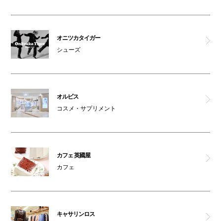
ゴンチャ
生麺専門 鎌倉パスタ
オニツカタイガー
シューズ
とんかつ KYK
マロリーポークステーキ
オルビス
コスメ・サプリメント
正流田舎そば
さち福や カフェ
カフェ 英國屋
コリアンキッチン シジャン
カフェ
男女トイレ(本館B1F)
キャサリンロス
女性専用トイレ(本館B1F)