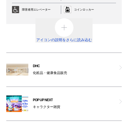
ジュエッテ
障害者用エレベーター
コインロッカー
ラテスト
AED
外貨両替機
美スギ
男女トイレ
オストメイト対応トイレ
アイコンの説明をさらに読み込む
コキュリコット
車椅子利用可能トイレ
ベビールーム
オムツ交換台
祈祷室
＆(按頭)
DHC
化粧品・健康食品販売
喫煙ルーム
駐輪場
ケユカ
ATM
ハウスオブローゼ
POP UP NEXT
免税カウンター
キャラクター雑貨
パンドラ
ベビーカー
レンタルサービス
キャサリンロス