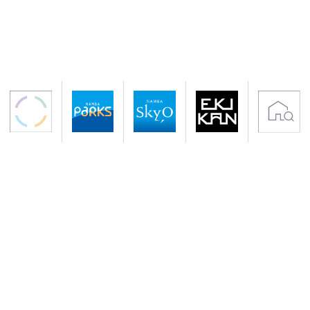
〒542-0076 大阪市中央区難波5-1-60
アクセス 南海電鉄「なんば駅」下車すぐ
地下鉄御堂筋線・千日前線「なんば駅」下車
サイトのご利用について
プライバシーポリシー
クッキーポリシー
会社概要