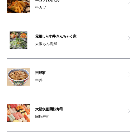
串カツ
元祖しらす丼 きんちゃく家
大阪もん海鮮
吉野家
牛丼
大起水産 回転寿司
回転寿司