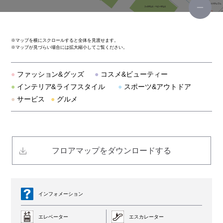
ブルーブルーエ
※
マップを横にスクロールすると全体を見渡せます。
※
マップが見づらい場合には拡大縮小してご覧ください。
グレープフルーツムーン
●
ファッション&グッズ
●
コスメ&ビューティー
カスタネ
●
インテリア&ライフスタイル
●
スポーツ&アウトドア
●
サービス
●
グルメ
チコ
カーニバル
フロアマップをダウンロードする
フォメンタ！
エメフィール
インフォメーション
レトロガール
エレベーター
エスカレーター