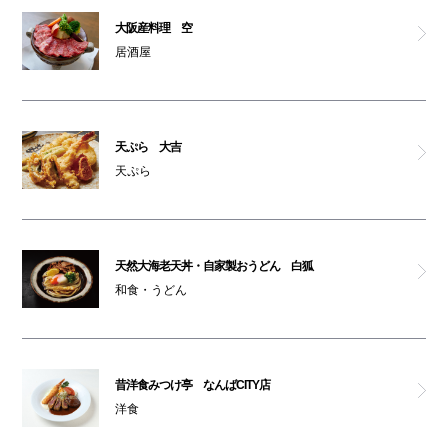
大阪産料理 空
居酒屋
天ぷら 大吉
天ぷら
天然大海老天丼・自家製おうどん 白狐
和食・うどん
昔洋食みつけ亭 なんばCITY店
洋食