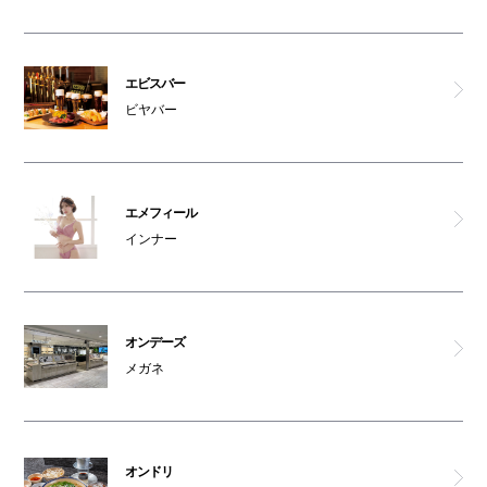
エクストララージ/エックスガール
リーバイスストア
エビスバー
ビヤバー
マーキーズ
カフェ 太陽ノ塔
エメフィール
インナー
コビトデパンチ
あべの たこやき やまちゃん
オンデーズ
お好み焼＆もんじゃ焼 百十
メガネ
ダパイダン 105
オンドリ
オンドリ