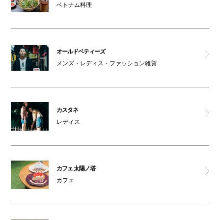
ベトナム料理
ギンザガチドリ
天ぷら 大吉
オールドベティーズ
メンズ・レディス・ファッション雑貨
元祖しらす丼 きんちゃく家
串カツ げんてん
カスタネ
レディス
まつばら屋
富鶴
カフェ 太陽ノ塔
沖縄酒場 ハイサイ
カフェ
大阪産料理 空