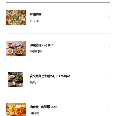
有機茶寮
カフェ
沖縄酒場 ハイサイ
沖縄料理
炭火焼鳥と土鍋めし TORA鶏YA
焼鳥
肉食堂・肉酒場 1129
肉料理