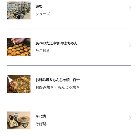
SPC
そじ坊
シューズ
肉食堂・肉酒場 1129
炭火焼鳥と土鍋めし TORA鶏YA
あべの たこやき やまちゃん
たこ焼き
茶想 もりた園
鶴橋 風月
お好み焼＆もんじゃ焼 百十
お好み焼き・もんじゃ焼き
道頓堀クラフトビア醸造所
キリンシティプラス
そじ坊
大起水産 回転寿司
そば処