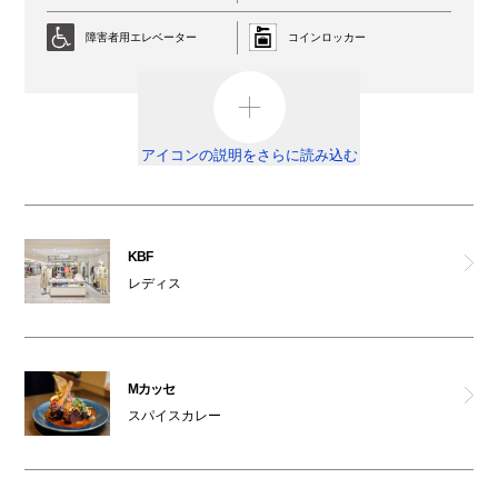
ビス
障害者用エレベーター
コインロッカー
ビショップ
AED
外貨両替機
オンデーズ
男女トイレ
オストメイト対応トイレ
アイコンの説明をさらに読み込む
KBF
車椅子利用可能トイレ
ベビールーム
オムツ交換台
祈祷室
シナボン・シアトルズベストコーヒー
KBF
レディス
喫煙ルーム
駐輪場
ウッディーハウス
ATM
船場カリー
Mカッセ
免税カウンター
スパイスカレー
有機茶寮
ベビーカー
レンタルサービス
中央軒