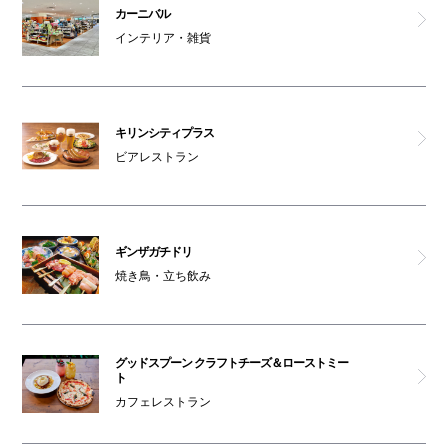
ミットネス
カーニバル
インテリア・雑貨
Mカッセ
男女トイレ(南館1F)
キリンシティプラス
ビアレストラン
喫煙ルーム
オムツ交換台(南館1F)
ギンザガチドリ
車椅子利用可能トイレ(南館1F)
焼き鳥・立ち飲み
駐輪場(南館1F)
グッドスプーン クラフトチーズ＆ローストミー
オムツ交換台(南館1F)
ト
カフェレストラン
セブン銀行ATM