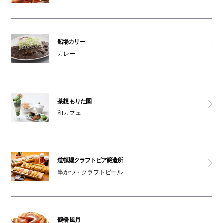
船場カリー
カレー
茶想 もりた園
和カフェ
道頓堀クラフトビア醸造所
串かつ・クラフトビール
鶴橋 風月