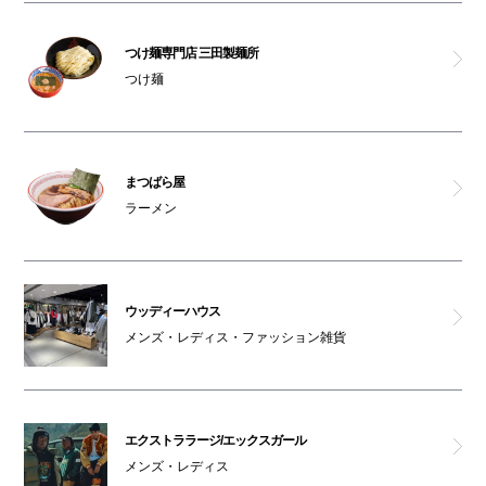
サンタアンジェロ
つけ麺専門店 三田製麺所
昔洋食みつけ亭 なんばCITY店
つけ麺
ストーム
つけ麺専門店 三田製麺所
まつばら屋
ラーメン
スキヤキ フジオ
コラボ
ウッディーハウス
メンズ・レディス・ファッション雑貨
グッドスプーン クラフトチーズ＆ローストミート
エビスバー
エクストララージ/エックスガール
SPC
メンズ・レディス