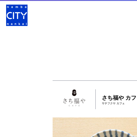
さち福や カフ
サチフクヤ カフェ