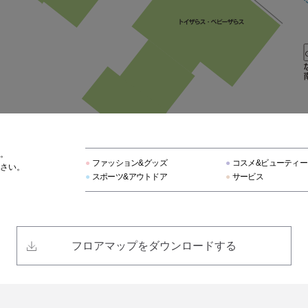
カーニバル
フォメンタ！
エメフィール
レトロガール
。
ビス
●
ファッション&グッズ
●
コスメ&ビューティー
さい。
●
スポーツ&アウトドア
●
サービス
ビショップ
オンデーズ
フロアマップをダウンロードする
KBF