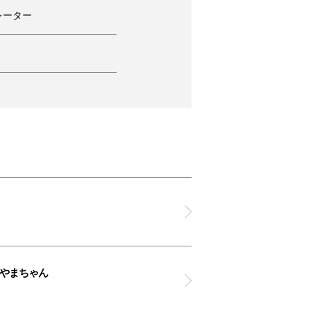
レーター
メイト対応トイレ
交換台
カー
ルサービス
 やまちゃん