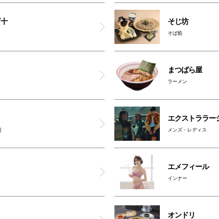
茶想 もりた園
百十
そじ坊
そば処
鶴橋 風月
道頓堀クラフトビア醸造所
まつばら屋
ラーメン
キリンシティプラス
エクストララー
大起水産 回転寿司
貨
メンズ・レディス
サンタアンジェロ
エメフィール
昔洋食みつけ亭 なんばCITY店
インナー
ストーム
オンドリ