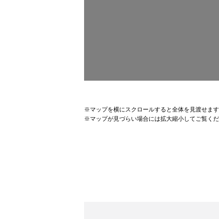
※
マップを横にスクロールすると全体を見渡せます
※
マップが見づらい場合には拡大縮小してご覧くだ