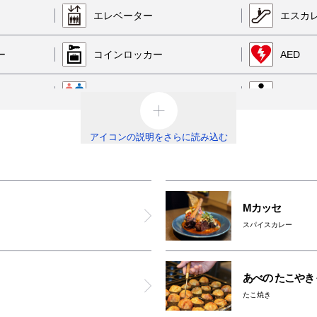
シナボン・シアトルズベストコーヒー
エレベーター
エスカ
ウッディーハウス
ー
コインロッカー
AED
船場カリー
男女トイレ
オスト
有機茶寮
レ
ベビールーム
オムツ
アイコンの説明をさらに読み込む
中央軒
喫煙ルーム
駐輪場
ベビー
Mカッセ
そじ坊
免税カウンター
レンタ
スパイスカレー
肉食堂・肉酒場 1129
あべの たこやき
炭火焼鳥と土鍋めし TORA鶏YA
たこ焼き