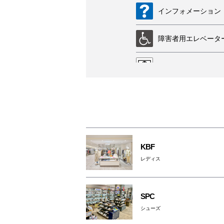
インフォメーション
障害者用エレベータ
外貨両替機
車椅子利用可能トイ
祈祷室
KBF
ATM
レディス
SPC
シューズ