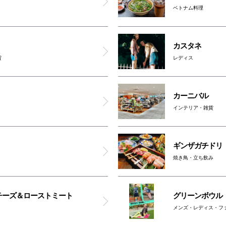
ベトナム料理
つけ麺専門店 三田製麺所
スキヤキ フジオ
カスタネ
貨
レディス
コラボ
カーニバル
グッドスプーン クラフトチーズ＆ローストミート
インテリア・雑貨
エビスバー
ギンザガチドリ
SPC
焼き鳥・立ち飲み
エクストララージ/エックスガール
チーズ＆ローストミート
グリーンボウル
メンズ・レディス・フ
リーバイスストア