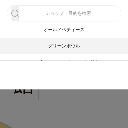
オールドベティーズ
グリーンボウル
センスオブプレイス バイ アーバンリサーチ
ムニット
サマンサモスモス
ダブルクローゼット
吉野家