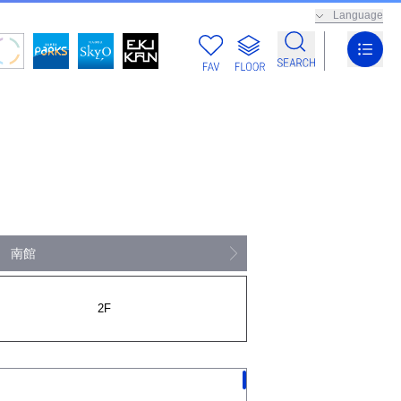
Language
南館
2F