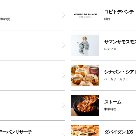
マーキーズ
コビトデパンチ
服飾雑貨
服飾
カフェ 太陽ノ塔
サマンサモスモ
コビトデパンチ
レディス
あべの たこやき やまちゃん
シナボン・シア
ベーカリーカフェ
お好み焼＆もんじゃ焼 百十
ダパイダン 105
ストーム
中華料理
オンドリ
 アーバンリサーチ
ダパイダン 105
ギンザガチドリ