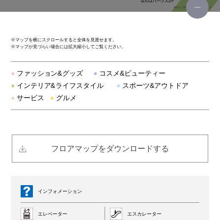
ブルーブルーエ
※
マップを横にスクロールすると全体を見渡せます。
※
マップが見づらい場合には拡大縮小してご覧ください。
グレープフルーツムーン
●
ファッション&グッズ
●
コスメ&ビューティー
カスタネ
●
インテリア&ライフスタイル
●
スポーツ&アウトドア
●
サービス
●
グルメ
チコ
カーニバル
フロアマップをダウンロードする
フォメンタ！
エメフィール
インフォメーション
レトロガール
エレベーター
エスカレーター