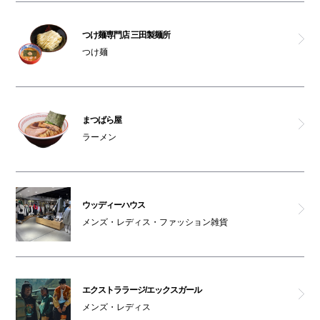
サンタアンジェロ
つけ麺専門店 三田製麺所
昔洋食みつけ亭 なんばCITY店
つけ麺
ストーム
つけ麺専門店 三田製麺所
まつばら屋
ラーメン
スキヤキ フジオ
コラボ
ウッディーハウス
メンズ・レディス・ファッション雑貨
グッドスプーン クラフトチーズ＆ローストミート
エビスバー
エクストララージ/エックスガール
SPC
メンズ・レディス