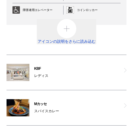
ビス
障害者用エレベーター
コインロッカー
ビショップ
AED
外貨両替機
オンデーズ
男女トイレ
オストメイト対応トイレ
アイコンの説明をさらに読み込む
KBF
車椅子利用可能トイレ
ベビールーム
オムツ交換台
祈祷室
シナボン・シアトルズベストコーヒー
KBF
レディス
喫煙ルーム
駐輪場
ウッディーハウス
ATM
船場カリー
Mカッセ
免税カウンター
スパイスカレー
有機茶寮
ベビーカー
レンタルサービス
中央軒