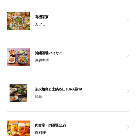
有機茶寮
カフェ
沖縄酒場 ハイサイ
沖縄料理
炭火焼鳥と土鍋めし TORA鶏YA
焼鳥
肉食堂・肉酒場 1129
肉料理