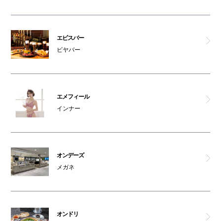
エクストララージ/エックスガール
リーバイスストア
エビスバー
ビヤバー
マーキーズ
カフェ 太陽ノ塔
エメフィール
インナー
コビトデパンチ
あべの たこやき やまちゃん
オンデーズ
お好み焼＆もんじゃ焼 百十
メガネ
ダパイダン 105
オンドリ
オンドリ