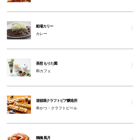
船場カリー
カレー
茶想 もりた園
和カフェ
道頓堀クラフトビア醸造所
串かつ・クラフトビール
鶴橋 風月