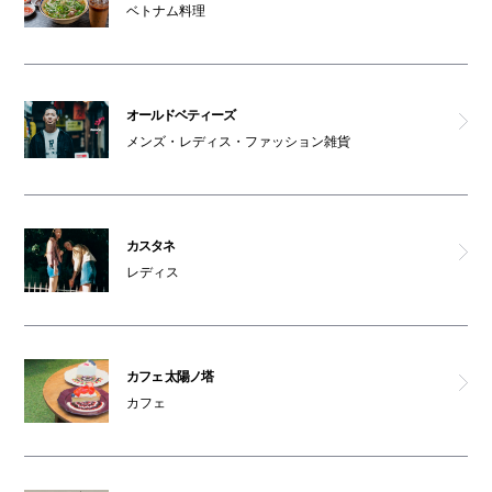
ベトナム料理
ギンザガチドリ
天ぷら 大吉
オールドベティーズ
メンズ・レディス・ファッション雑貨
元祖しらす丼 きんちゃく家
串カツ げんてん
カスタネ
レディス
まつばら屋
富鶴
カフェ 太陽ノ塔
沖縄酒場 ハイサイ
カフェ
大阪産料理 空