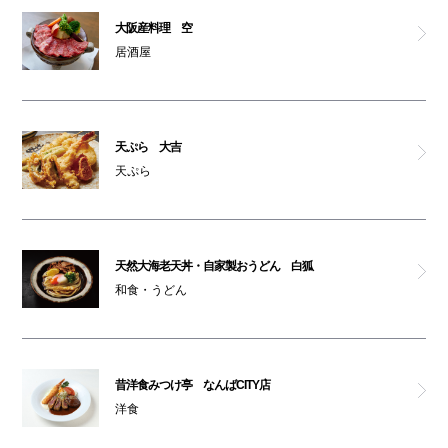
大阪産料理 空
居酒屋
天ぷら 大吉
天ぷら
天然大海老天丼・自家製おうどん 白狐
和食・うどん
昔洋食みつけ亭 なんばCITY店
洋食