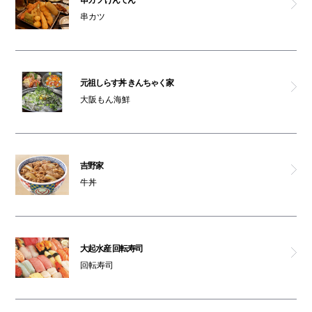
串カツ
元祖しらす丼 きんちゃく家
大阪もん海鮮
吉野家
牛丼
大起水産 回転寿司
回転寿司