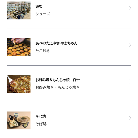
SPC
そじ坊
シューズ
肉食堂・肉酒場 1129
炭火焼鳥と土鍋めし TORA鶏YA
あべの たこやき やまちゃん
たこ焼き
茶想 もりた園
鶴橋 風月
お好み焼＆もんじゃ焼 百十
お好み焼き・もんじゃ焼き
道頓堀クラフトビア醸造所
キリンシティプラス
そじ坊
大起水産 回転寿司
そば処