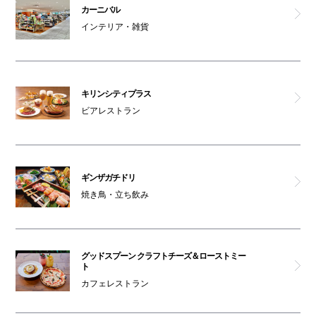
ミットネス
カーニバル
インテリア・雑貨
Mカッセ
男女トイレ(南館1F)
キリンシティプラス
ビアレストラン
喫煙ルーム
オムツ交換台(南館1F)
ギンザガチドリ
車椅子利用可能トイレ(南館1F)
焼き鳥・立ち飲み
駐輪場(南館1F)
グッドスプーン クラフトチーズ＆ローストミー
オムツ交換台(南館1F)
ト
カフェレストラン
セブン銀行ATM