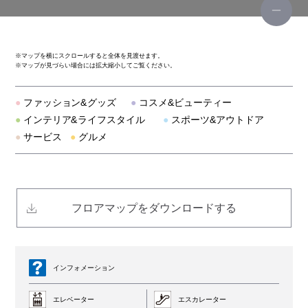
コインロッカーA
※
マップを横にスクロールすると全体を見渡せます。
※
マップが見づらい場合には拡大縮小してご覧ください。
コインロッカーB
●
ファッション&グッズ
●
コスメ&ビューティー
コインロッカーC
●
インテリア&ライフスタイル
●
スポーツ&アウトドア
●
サービス
●
グルメ
フロアマップをダウンロードする
インフォメーション
エレベーター
エスカレーター