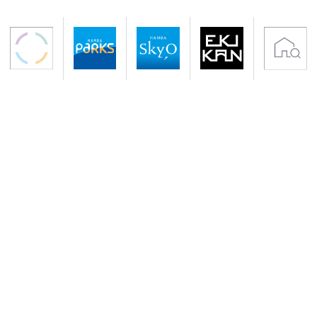
〒542-0076 大阪市中央区難波5-1-60
アクセス 南海電鉄「なんば駅」下車すぐ
地下鉄御堂筋線・千日前線「なんば駅」下車
サイトのご利用について
プライバシーポリシー
クッキーポリシー
会社概要
入居者専用サイト
Copyright (C) NANKAI Co., Ltd.