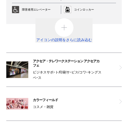
障害者用エレベーター
コインロッカー
AED
外貨両替機
男女トイレ
オストメイト対応トイレ
アイコンの説明をさらに読み込む
車椅子利用可能トイレ
ベビールーム
アクセア・テレワークステーション アクセアカ
オムツ交換台
祈祷室
フェ
ビジネスサポｰト/印刷サｰビス/コワｰキングス
喫煙ルーム
駐輪場
ペｰス
ATM
カラーフィールド
免税カウンター
コスメ・雑貨
ベビーカー
レンタルサービス