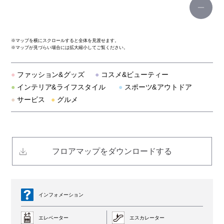
アルアバイル
※
マップを横にスクロールすると全体を見渡せます。
※
マップが見づらい場合には拡大縮小してご覧ください。
アルページュストーリー
●
ファッション&グッズ
●
コスメ&ビューティー
ラウンジドレス
●
インテリア&ライフスタイル
●
スポーツ&アウトドア
●
サービス
●
グルメ
スナイデル
ダイアナ
フロアマップをダウンロードする
ギャラリー
スナイデル ホーム
インフォメーション
スローブ イエナ
エレベーター
エスカレーター