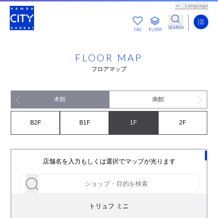
Language
FLOOR MAP
フロアマップ
本館
南館
B2F
B1F
1F
2F
店舗名を入力もしくは選択でマップが光ります
トリュフ ミニ