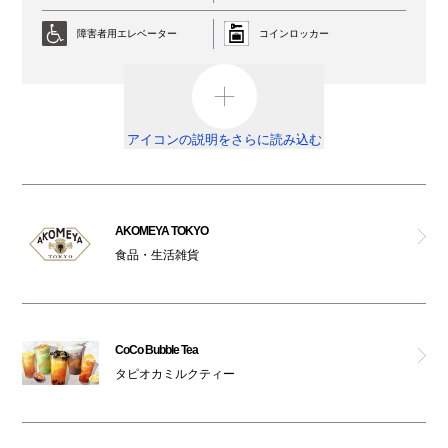
ジル バイ ジルスチュアート
障害者用エレベーター
コインロッカー
ラルータ
AED
外貨両替機
カエン
男女トイレ
オストメイト対応トイレ
アイコンの説明をさらに読み込む
グレンチ
車椅子利用可能トイレ
ベビールーム
オムツ交換台
祈祷室
ランダ
AKOMEYA TOKYO
食品・生活雑貨
喫煙ルーム
駐輪場
ピーチ・ジョン
ATM
ロペピクニック
CoCo Bubble Tea
免税カウンター
タピオカミルクティー
アンフィ
ベビーカー
レンタルサービス
ナチュラルビューティーベーシック