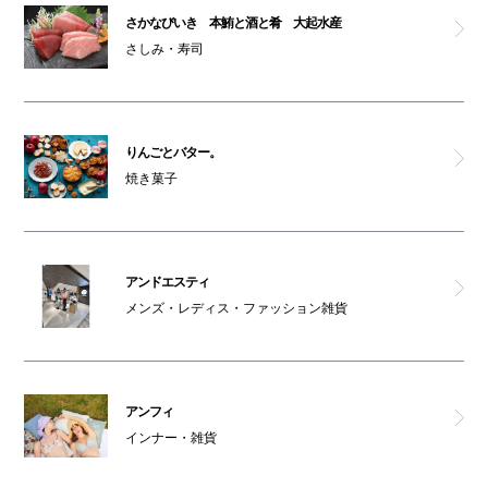
さかなびいき 本鮪と酒と肴 大起水産
クリア
さしみ・寿司
ノムラクリーニング
ベーカリー カフェ C
りんごとバター。
焼き菓子
コクミン（本館1F）
カルディコーヒーファーム
アンドエスティ
メンズ・レディス・ファッション雑貨
ムシベジプラスカフェ
アンドエスティ
アンフィ
AKOMEYA TOKYO
インナー・雑貨