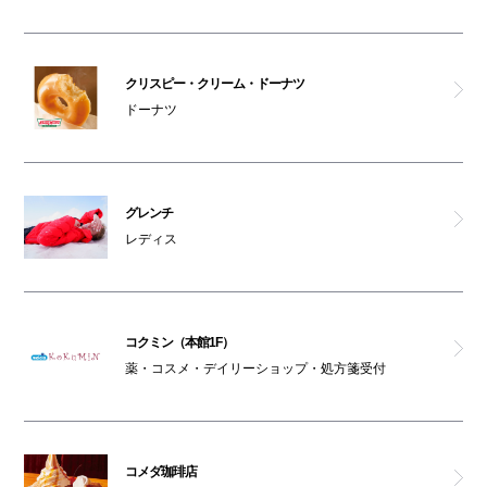
ミスタークイックマン
CoCo Bubble Tea
クリスピー・クリーム・ドーナツ
ドーナツ
チャールズ＆キース
男女トイレ(本館1F)
グレンチ
レディス
ATM(本館1F)
オストメイト対応トイレ(本館1F)
コクミン（本館1F）
車椅子利用可能トイレ(本館1F)
薬・コスメ・デイリーショップ・処方箋受付
駐輪場(本館1F)
コメダ珈琲店
AED(本館1F)