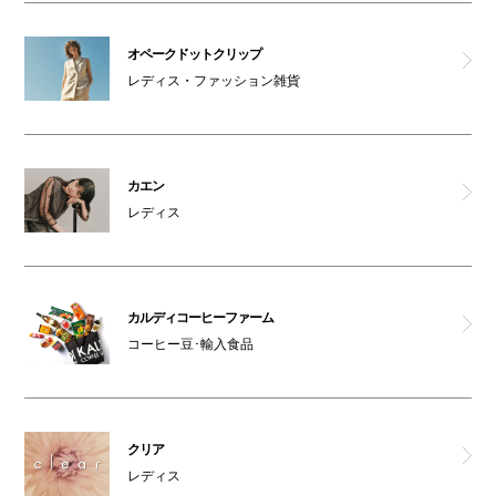
オペークドットクリップ
オペークドットクリップ
茶寮つぼ市製茶本舗
レディス・ファッション雑貨
スパイスキングダム
梅蘭
カエン
レディス
但馬屋
コメダ珈琲店
カルディコーヒーファーム
コーヒー豆･輸入食品
スマイルコンタクト
さかなびいき 本鮪と酒と肴 大起水産
クリア
りんごとバター。
レディス