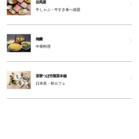
但馬屋
牛しゃぶ・牛すき食べ放題
梅蘭
中華料理
茶寮つぼ市製茶本舗
日本茶・和カフェ