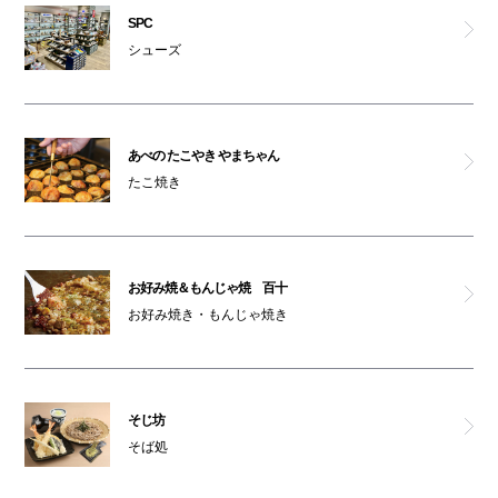
SPC
そじ坊
シューズ
肉食堂・肉酒場 1129
炭火焼鳥と土鍋めし TORA鶏YA
あべの たこやき やまちゃん
たこ焼き
茶想 もりた園
鶴橋 風月
お好み焼＆もんじゃ焼 百十
お好み焼き・もんじゃ焼き
道頓堀クラフトビア醸造所
キリンシティプラス
そじ坊
大起水産 回転寿司
そば処