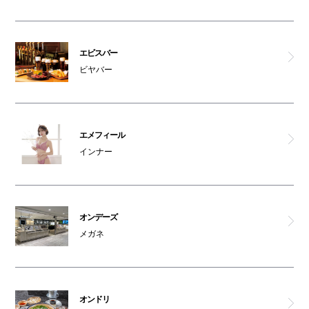
エクストララージ/エックスガール
リーバイスストア
エビスバー
ビヤバー
マーキーズ
カフェ 太陽ノ塔
エメフィール
インナー
コビトデパンチ
あべの たこやき やまちゃん
オンデーズ
お好み焼＆もんじゃ焼 百十
メガネ
ダパイダン 105
オンドリ
オンドリ