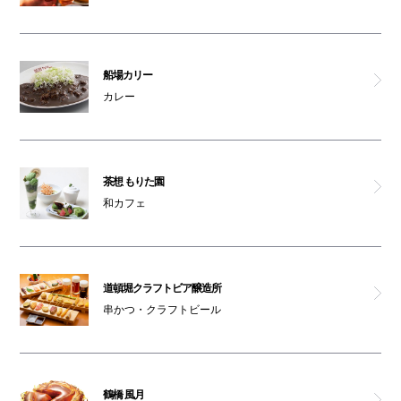
船場カリー
カレー
茶想 もりた園
和カフェ
道頓堀クラフトビア醸造所
串かつ・クラフトビール
鶴橋 風月