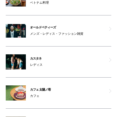
ベトナム料理
ギンザガチドリ
天ぷら 大吉
オールドベティーズ
メンズ・レディス・ファッション雑貨
元祖しらす丼 きんちゃく家
串カツ げんてん
カスタネ
レディス
まつばら屋
富鶴
カフェ 太陽ノ塔
沖縄酒場 ハイサイ
カフェ
大阪産料理 空