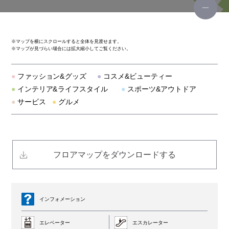
ブルーブルーエ
※
マップを横にスクロールすると全体を見渡せます。
※
マップが見づらい場合には拡大縮小してご覧ください。
グレープフルーツムーン
●
ファッション&グッズ
●
コスメ&ビューティー
カスタネ
●
インテリア&ライフスタイル
●
スポーツ&アウトドア
●
サービス
●
グルメ
チコ
カーニバル
フロアマップをダウンロードする
フォメンタ！
エメフィール
インフォメーション
レトロガール
エレベーター
エスカレーター