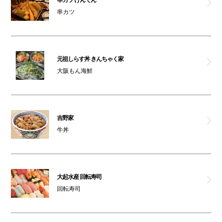
串カツ
元祖しらす丼 きんちゃく家
大阪もん海鮮
吉野家
牛丼
大起水産 回転寿司
回転寿司