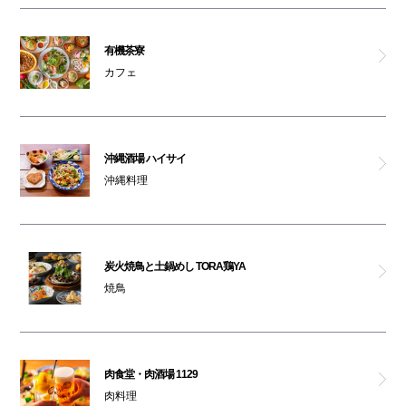
有機茶寮
カフェ
沖縄酒場 ハイサイ
沖縄料理
炭火焼鳥と土鍋めし TORA鶏YA
焼鳥
肉食堂・肉酒場 1129
肉料理