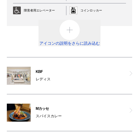
ビス
障害者用エレベーター
コインロッカー
ビショップ
AED
外貨両替機
オンデーズ
男女トイレ
オストメイト対応トイレ
アイコンの説明をさらに読み込む
KBF
車椅子利用可能トイレ
ベビールーム
オムツ交換台
祈祷室
シナボン・シアトルズベストコーヒー
KBF
レディス
喫煙ルーム
駐輪場
ウッディーハウス
ATM
船場カリー
Mカッセ
免税カウンター
スパイスカレー
有機茶寮
ベビーカー
レンタルサービス
中央軒