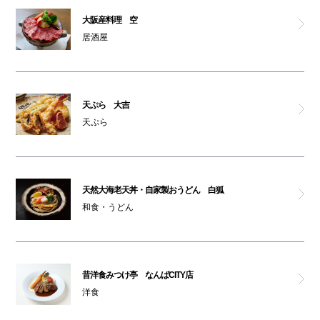
大阪産料理 空
居酒屋
天ぷら 大吉
天ぷら
天然大海老天丼・自家製おうどん 白狐
和食・うどん
昔洋食みつけ亭 なんばCITY店
洋食