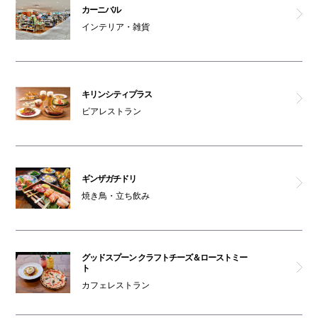
ミットネス
カーニバル
インテリア・雑貨
Mカッセ
男女トイレ(南館1F)
キリンシティプラス
ビアレストラン
喫煙ルーム
オムツ交換台(南館1F)
ギンザガチドリ
車椅子利用可能トイレ(南館1F)
焼き鳥・立ち飲み
駐輪場(南館1F)
グッドスプーン クラフトチーズ＆ローストミー
オムツ交換台(南館1F)
ト
カフェレストラン
セブン銀行ATM