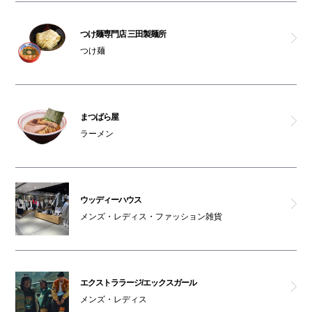
サンタアンジェロ
つけ麺専門店 三田製麺所
昔洋食みつけ亭 なんばCITY店
つけ麺
ストーム
つけ麺専門店 三田製麺所
まつばら屋
ラーメン
スキヤキ フジオ
コラボ
ウッディーハウス
メンズ・レディス・ファッション雑貨
グッドスプーン クラフトチーズ＆ローストミート
エビスバー
エクストララージ/エックスガール
SPC
メンズ・レディス