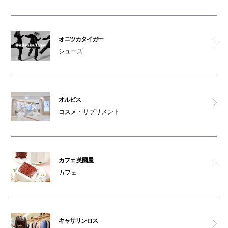
ゴンチャ
生麺専門 鎌倉パスタ
オニツカタイガー
シューズ
とんかつ KYK
マロリーポークステーキ
オルビス
コスメ・サプリメント
正流田舎そば
さち福や カフェ
カフェ 英國屋
コリアンキッチン シジャン
カフェ
男女トイレ(本館B1F)
キャサリンロス
女性専用トイレ(本館B1F)