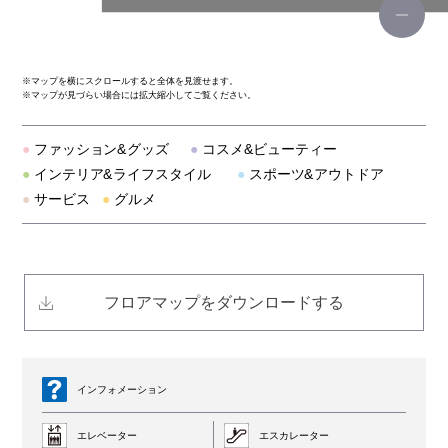
スターバックス コーヒー
※
マップを横にスクロールすると全体を見渡せます。
※
マップが見づらい場合には拡大縮小してご覧ください。
アーバンリサーチ
●
ファッション&グッズ
●
コスメ&ビューティー
ルイス/EX/ストア
●
インテリア&ライフスタイル
●
スポーツ&アウトドア
●
サービス
●
グルメ
オニツカタイガー
ユナイテッド トウキョウ
フロアマップをダウンロードする
アフタヌーンティー・リビング
ショーレイヤード
インフォメーション
ファンケル ビューティ＆ヘルス
エレベーター
エスカレーター