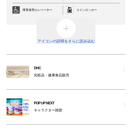
ジュエッテ
障害者用エレベーター
コインロッカー
ラテスト
AED
外貨両替機
美スギ
男女トイレ
オストメイト対応トイレ
アイコンの説明をさらに読み込む
コキュリコット
車椅子利用可能トイレ
ベビールーム
オムツ交換台
祈祷室
＆(按頭)
DHC
化粧品・健康食品販売
喫煙ルーム
駐輪場
ケユカ
ATM
ハウスオブローゼ
POP UP NEXT
免税カウンター
キャラクター雑貨
パンドラ
ベビーカー
レンタルサービス
キャサリンロス