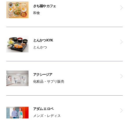
さち福や カフェ
コクレ
和食
ファミリア
リサマリ
とんかつ KYK
とんかつ
バイセル
ジュエジュエ
アクシージア
化粧品・サプリ販売
リラク
ミナミ占いセンター
アダム エ ロペ
ドクターマーチン
メンズ・レディス