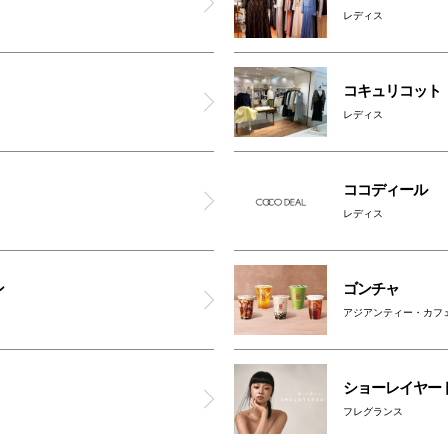
レディス
ビ メゾン
DHC
コキュリコット
レディス
オルビス
ココディール
アクシージア
レディス
ナチュラルキッチン アンド
ン
ゴンチャ
ナチュラルガーデン
アジアンティー・カフ
ゴンチャ
ショーレイヤー
フレグランス
生麺専門 鎌倉パスタ