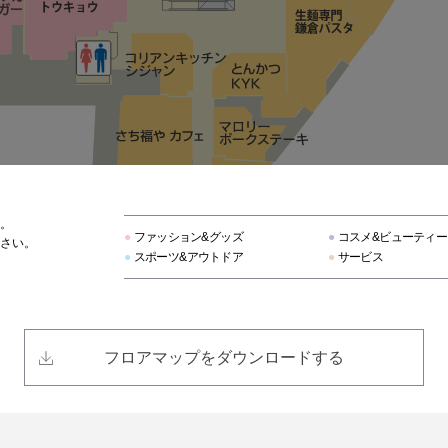
ユナイテッド トウキョウ
アフタヌーンティー・リビング
ショーレイヤード
ファンケル ビューティ＆ヘルス
。
ジュエッテ
●
ファッション&グッズ
●
コスメ&ビューティー
さい。
●
スポーツ&アウトドア
●
サービス
ラテスト
美スギ
フロアマップをダウンロードする
コキュリコット