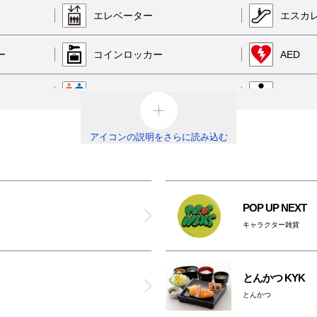
＆(按頭)
エレベーター
エスカ
ケユカ
ー
コインロッカー
AED
ハウスオブローゼ
男女トイレ
オスト
パンドラ
レ
ベビールーム
オムツ
アイコンの説明をさらに読み込む
キャサリンロス
喫煙ルーム
駐輪場
ベビー
POP UP NEXT
コクレ
免税カウンター
レンタ
キャラクター雑貨
ファミリア
とんかつ KYK
リサマリ
とんかつ