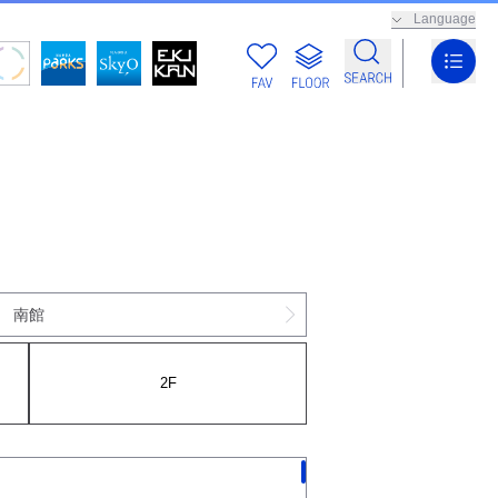
Language
南館
2F