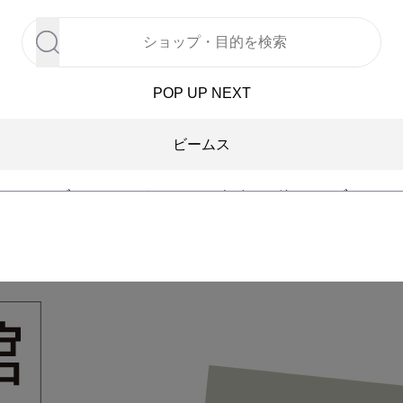
POP UP NEXT
ビームス
ビューティー＆ユース ユナイテッドアローズ
アダム エ ロペ
ジャーナル スタンダード
カフェ 英國屋
ローズバッド