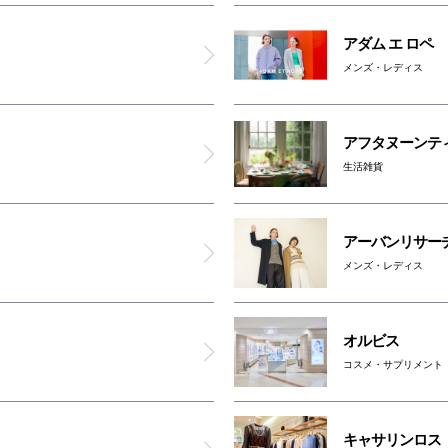
バイセル
アダム エ ロペ
メンズ・レディス
ジュエジュエ
リラク
アフタヌーンテ
生活雑貨
ミナミ占いセンター
アーバンリサー
ドクターマーチン
メンズ・レディス
アンプーファム
オルビス
シュガーソルト
コスメ・サプリメント
アテニア
キャサリンロス