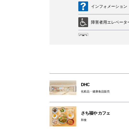
インフォメーション
障害者用エレベータ
外貨両替機
車椅子利用可能トイ
祈祷室
DHC
ATM
化粧品・健康食品販売
さち福や カフェ
和食