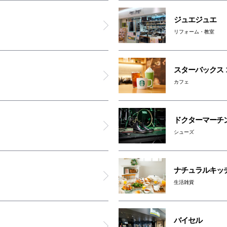
とんかつ KYK
ジュエジュエ
リフォーム・教室
マロリーポークステーキ
スターバックス 
正流田舎そば
カフェ
さち福や カフェ
ドクターマーチ
シューズ
コリアンキッチン シジャン
男女トイレ(本館B1F)
ナチュラルキッ
生活雑貨
女性専用トイレ(本館B1F)
バイセル
オムツ交換台(本館B1F)