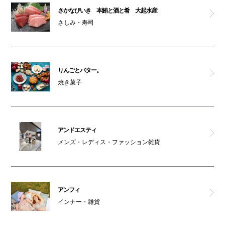
さかなびいき 本鮪と酒と肴 大起水産
クリア
さしみ・寿司
ノムラクリーニング
ベーカリー カフェ C
りんごとバター。
焼き菓子
コクミン（本館1F）
カルディコーヒーファーム
アンドエスティ
メンズ・レディス・ファッション雑貨
ムシベジプラスカフェ
アンドエスティ
アンフィ
AKOMEYA TOKYO
インナー・雑貨