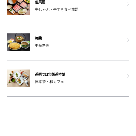
但馬屋
牛しゃぶ・牛すき食べ放題
梅蘭
中華料理
茶寮つぼ市製茶本舗
日本茶・和カフェ