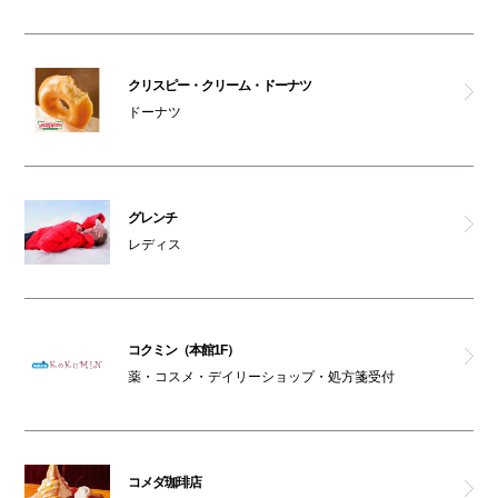
ミスタークイックマン
CoCo Bubble Tea
クリスピー・クリーム・ドーナツ
ドーナツ
チャールズ＆キース
男女トイレ(本館1F)
グレンチ
レディス
ATM(本館1F)
オストメイト対応トイレ(本館1F)
コクミン（本館1F）
車椅子利用可能トイレ(本館1F)
薬・コスメ・デイリーショップ・処方箋受付
駐輪場(本館1F)
コメダ珈琲店
AED(本館1F)