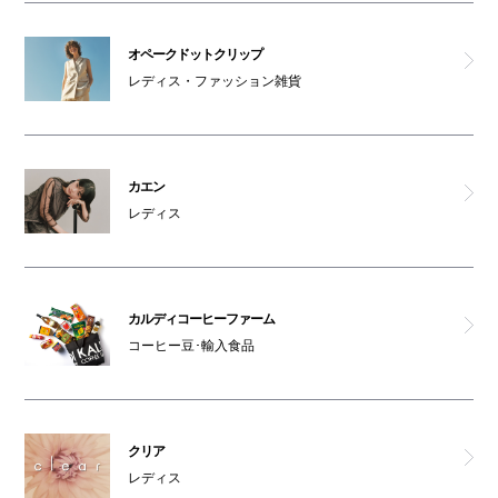
オペークドットクリップ
オペークドットクリップ
茶寮つぼ市製茶本舗
レディス・ファッション雑貨
スパイスキングダム
梅蘭
カエン
レディス
但馬屋
コメダ珈琲店
カルディコーヒーファーム
コーヒー豆･輸入食品
スマイルコンタクト
さかなびいき 本鮪と酒と肴 大起水産
クリア
りんごとバター。
レディス