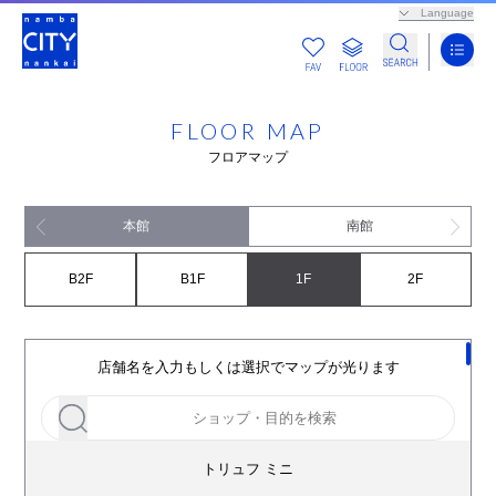
Language
FLOOR MAP
フロアマップ
本館
南館
B2F
B1F
1F
2F
店舗名を入力もしくは選択でマップが光ります
トリュフ ミニ