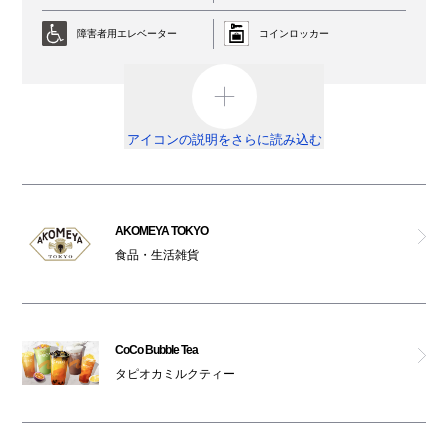
ジル バイ ジルスチュアート
障害者用エレベーター
コインロッカー
ラルータ
AED
外貨両替機
カエン
男女トイレ
オストメイト対応トイレ
アイコンの説明をさらに読み込む
グレンチ
車椅子利用可能トイレ
ベビールーム
オムツ交換台
祈祷室
ランダ
AKOMEYA TOKYO
食品・生活雑貨
喫煙ルーム
駐輪場
ピーチ・ジョン
ATM
ロペピクニック
CoCo Bubble Tea
免税カウンター
タピオカミルクティー
アンフィ
ベビーカー
レンタルサービス
ナチュラルビューティーベーシック