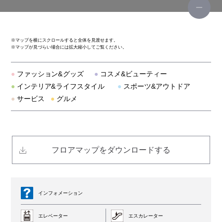
アルアバイル
※
マップを横にスクロールすると全体を見渡せます。
※
マップが見づらい場合には拡大縮小してご覧ください。
アルページュストーリー
●
ファッション&グッズ
●
コスメ&ビューティー
ラウンジドレス
●
インテリア&ライフスタイル
●
スポーツ&アウトドア
●
サービス
●
グルメ
スナイデル
ダイアナ
フロアマップをダウンロードする
ギャラリー
スナイデル ホーム
インフォメーション
スローブ イエナ
エレベーター
エスカレーター