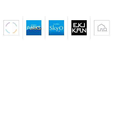
〒542-0076 大阪市中央区難波5-1-60
アクセス 南海電鉄「なんば駅」下車すぐ
地下鉄御堂筋線・千日前線「なんば駅」下車
サイトのご利用について
プライバシーポリシー
クッキーポリシー
会社概要
入居者専用サイト