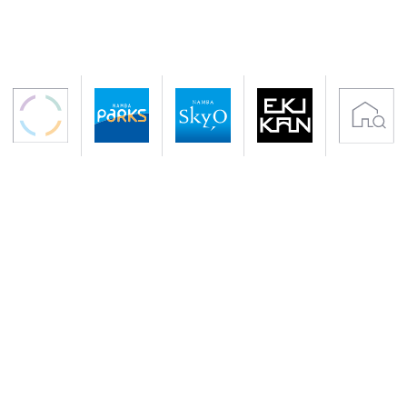
〒542-0076 大阪市中央区難波5-1-60
アクセス 南海電鉄「なんば駅」下車すぐ
地下鉄御堂筋線・千日前線「なんば駅」下車
サイトのご利用について
プライバシーポリシー
クッキーポリシー
会社概要
入居者専用サイト