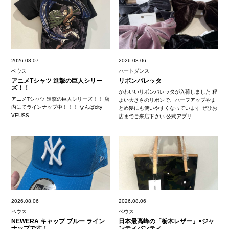
2026.08.07
2026.08.06
ベウス
ハートダンス
アニメTシャツ 進撃の巨人シリー
リボンバレッタ
ズ！！
かわいいリボンバレッタが入荷しました 程
アニメTシャツ 進撃の巨人シリーズ！！ 店
よい大きさのリボンで、ハーフアップやま
内にてラインナップ中！！！ なんばcity
とめ髪にも使いやすくなっています ぜひお
VEUSS ...
店までご来店下さい 公式アプリ ...
2026.08.06
2026.08.06
ベウス
ベウス
NEWERA キャップ ブルー ライン
日本最高峰の「栃木レザー」×ジャ
ナップです！
ンティバンティ