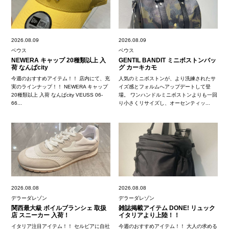
2026.08.09
2026.08.09
ベウス
ベウス
NEWERA キャップ 20種類以上 入
GENTIL BANDIT ミニボストンバッ
荷 なんばcity
グ カーキカモ
今週のおすすめアイテム！！ 店内にて、充
人気のミニボストンが、より洗練されたサ
実のラインナップ！！ NEWERA キャップ
イズ感とフォルムへアップデートして登
20種類以上 入荷 なんばcity VEUSS 06-
場。 ワンハンドルミニボストンよりも一回
66...
り小さくリサイズし、オーセンティッ...
2026.08.08
2026.08.08
デラーダレゾン
デラーダレゾン
関西最大級 ボイルブランシェ 取扱
雑誌掲載アイテム DONE! リュック
店 スニーカー 入荷！
イタリアより上陸！！
イタリア注目アイテム！！ セルビアに自社
今週のおすすめアイテム！！ 大人の求める