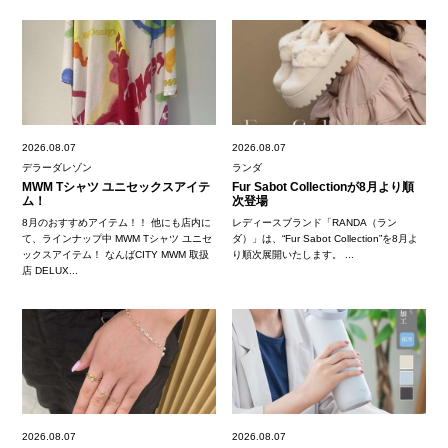
2026.08.07
2026.08.07
デラーダレゾン
ランダ
MWM Tシャツ ユニセックスアイテ
Fur Sabot Collectionが8月より順
ム！
次登場
8月のおすすめアイテム！！ 他にも店内に
レディースブランド「RANDA（ラン
て、ラインナップ中 MWM Tシャツ ユニセ
ダ）」は、“Fur Sabot Collection”を8月よ
ックスアイテム！ なんばCITY MWM 取扱
り順次展開いたします。 ...
店 DELUX...
2026.08.07
2026.08.07