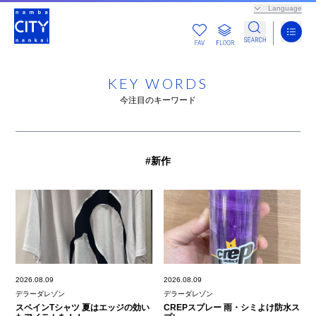
Language
KEY WORDS
今注目のキーワード
#新作
2026.08.09
2026.08.09
デラーダレゾン
デラーダレゾン
スペインTシャツ 夏はエッジの効い
CREPスプレー 雨・シミよけ防水ス