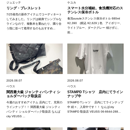
ジュエッテ
ケユカ
リング・ブレスレット
スマート水分補給。食洗機対応のス
テンレス保冷ボトル
7/25発売の新作アイテムでコーディネート
食洗susuleステンレス保冷ボトル 680ml
してみました。リングは細身でシンプルな
¥2,390 (税込 ¥2,629 ) 色 アイボリー、
ラインなので、複数本を重ねたり、隣り合
ライトブルー、ダークグレー 傾けずに、
う指に並べて着用するのもおすすめ...
前...
2026.08.07
2026.08.07
ベウス
ベウス
関西最大級 ジャンティバンティ シ
STAMPD Tシャツ 店内にてライン
ョルダーバック取扱店
ナップ中
今週のおすすめアイテム 店内にて、充実の
STAMPD Tシャツ 店内にてラインナップ
ラインナップ！！ 関西最大級 ジャンティ
中 続々、入荷中です！！ なんばcity
バンティ ショルダーバック取扱店 なんば
STAMPD 取扱店 VEUSS 06-6644-288...
city VEUSS ...