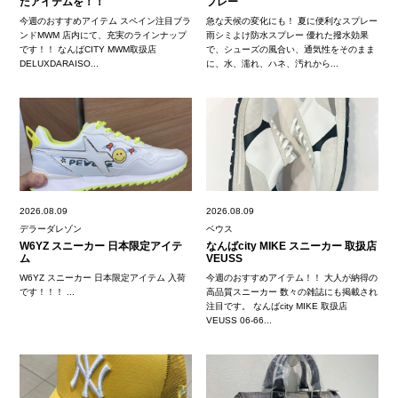
たアイテムを！！
プレー
今週のおすすめアイテム スペイン注目ブラ
急な天候の変化にも！ 夏に便利なスプレー
ンドMWM 店内にて、充実のラインナップ
雨シミよけ防水スプレー 優れた撥水効果
です！！ なんばCITY MWM取扱店
で、シューズの風合い、通気性をそのまま
DELUXDARAISO...
に、水、濡れ、ハネ、汚れから...
2026.08.09
2026.08.09
デラーダレゾン
ベウス
W6YZ スニーカー 日本限定アイテ
なんばcity MIKE スニーカー 取扱店
ム
VEUSS
W6YZ スニーカー 日本限定アイテム 入荷
今週のおすすめアイテム！！ 大人が納得の
です！！！ ...
高品質スニーカー 数々の雑誌にも掲載され
注目です。 なんばcity MIKE 取扱店
VEUSS 06-66...