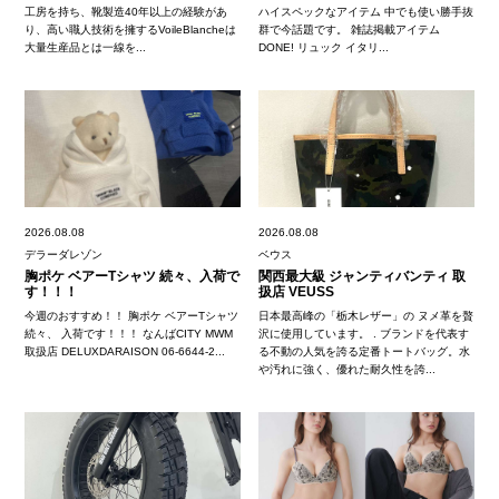
工房を持ち、靴製造40年以上の経験があ
ハイスペックなアイテム 中でも使い勝手抜
り、高い職人技術を擁するVoileBlancheは
群で今話題です。 雑誌掲載アイテム
大量生産品とは一線を...
DONE! リュック イタリ...
2026.08.08
2026.08.08
デラーダレゾン
ベウス
胸ポケ ベアーTシャツ 続々、入荷で
関西最大級 ジャンティバンティ 取
す！！！
扱店 VEUSS
今週のおすすめ！！ 胸ポケ ベアーTシャツ
日本最高峰の「栃木レザー」の ヌメ革を贅
続々、 入荷です！！！ なんばCITY MWM
沢に使用しています。 . ブランドを代表す
取扱店 DELUXDARAISON 06-6644-2...
る不動の人気を誇る定番トートバッグ。水
や汚れに強く、優れた耐久性を誇...