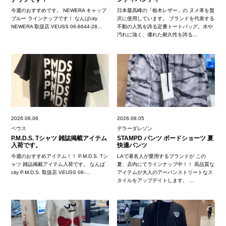
今週のおすすめです。 NEWERA キャップ
日本最高峰の「栃木レザー」の ヌメ革を贅
ブルー ラインナップです！ なんばcity
沢に使用しています。 ブランドを代表する
NEWERA 取扱店 VEUSS 06-6644-28...
不動の人気を誇る定番トートバッグ。水や
汚れに強く、優れた耐久性を誇る...
2026.08.06
2026.08.05
ベウス
デラーダレゾン
P.M.D.S. Tシャツ 雑誌掲載アイテム
STAMPD パンツ ボードショーツ 夏
入荷です。
快適パンツ
今週のおすすめアイテム！！ P.M.D.S. Tシ
LAで著名人が愛用するブランドが この
ャツ 雑誌掲載アイテム入荷です。 なんば
夏、店内にてラインナップ中！！ 高品質な
city P.M.D.S. 取扱店 VEUSS 06-...
アイテムが大人のアーバンストリートなス
タイルをアップデイトします。 ...