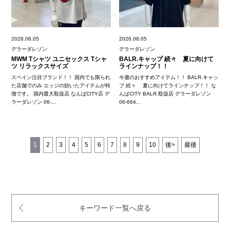
2026.08.05
2026.08.05
デラーダレゾン
デラーダレゾン
MWM Tシャツ ユニセックス Tシャ
BALR.キャップ 続々 夏に向けて
ツ リラックスサイズ
ラインナップ！！
スペイン注目ブランド！！ 国内でも限られ
今週のおすすめアイテム！！ BALR.キャッ
た店舗でのみ エッジの効いたアイテムが特
プ 続々 夏に向けてラインナップ！！ な
徴です。 国内最大取扱店 なんばCITY店 デ
んばCITY BALR.取扱店 デラーダレゾン
ラーダレゾン 06-...
06-664...
1
2
3
4
5
6
7
8
9
10
後>
最後
キーワード一覧へ戻る