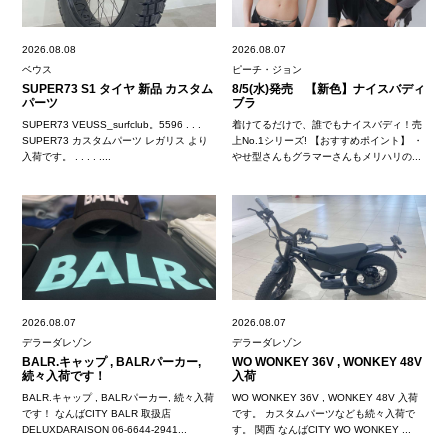
2026.08.08
2026.08.07
ベウス
ピーチ・ジョン
SUPER73 S1 タイヤ 新品 カスタム
8/5(水)発売 【新色】ナイスバディ
パーツ
ブラ
SUPER73 VEUSS_surfclub。5596 . . .
着けてるだけで、誰でもナイスバディ！売
SUPER73 カスタムパーツ レガリス より
上No.1シリーズ! 【おすすめポイント】 ・
入荷です。 . . . . ....
やせ型さんもグラマーさんもメリハリの...
2026.08.07
2026.08.07
デラーダレゾン
デラーダレゾン
BALR.キャップ , BALRパーカー,
WO WONKEY 36V , WONKEY 48V
続々入荷です！
入荷
BALR.キャップ , BALRパーカー, 続々入荷
WO WONKEY 36V , WONKEY 48V 入荷
です！ なんばCITY BALR 取扱店
です。 カスタムパーツなども続々入荷で
DELUXDARAISON 06-6644-2941...
す。 関西 なんばCITY WO WONKEY ...