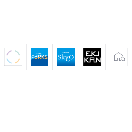
〒542-0076 大阪市中央区難波5-1-60
アクセス 南海電鉄「なんば駅」下車すぐ
地下鉄御堂筋線・千日前線「なんば駅」下車