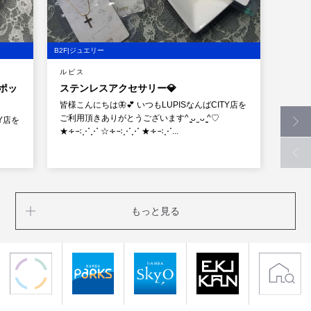
B2F|ジュエリー
ルピス
ポッ
ステンレスアクセサリー💎
皆様こんにちは🦋💕 いつもLUPISなんばCITY店を
ご利用頂きありがとうございます^ ̳ᴗ ̫ ᴗ ̳^♡
TY店を
★∻∹⋰⋰ ☆∻∹⋰⋰ ★∻∹⋰...
もっと見る