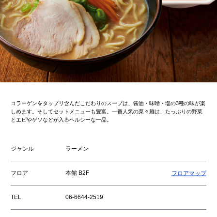
コラーゲンをタップリ含んだこだわりのスープは、醤油・味噌・塩の3種の味が楽
しめます。そしてセットメニューも豊富。一番人気の菜々麺は、たっぷりの野菜
とエビやゲソなどが入るヘルシーな一品。
ジャンル
ラーメン
フロア
本館 B2F
フロアマップ
TEL
06-6644-2519