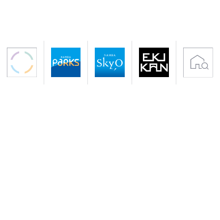
〒542-0076 大阪市中央区難波5-1-60
アクセス 南海電鉄「なんば駅」下車すぐ
地下鉄御堂筋線・千日前線「なんば駅」下車
サイトのご利用について
プライバシーポリシー
クッキーポリシー
会社概要
入居者専用サイト