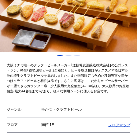
大阪ミナミ唯一のクラフトビールメーカー｢道頓堀麦酒醸造株式会社｣の公式レス
トラン。樽生｢道頓堀地ビール｣全種類と、ビール醸造技師がオススメする日本各
地の樽生クラフトビールを集結しました。また季節限定も含めた種類豊富な串か
つはクラフトビールと相性抜群です。さらに客席は、こだわりのビールサーバー
が一望できるカウンター席、少人数用の完全個室(3～10名様)、大人数用のお座敷
個室(最大44名様まで)があり、様々な利用シーンに使えるお店です。
ジャンル
串かつ・クラフトビール
フロア
南館 1F
フロアマップ