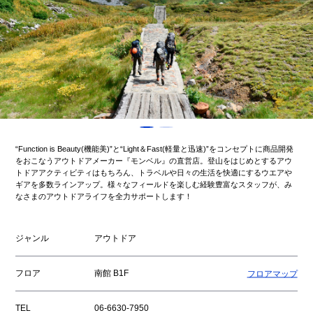
“Function is Beauty(機能美)”と“Light＆Fast(軽量と迅速)”をコンセプトに商品開発
をおこなうアウトドアメーカー『モンベル』の直営店。登山をはじめとするアウ
トドアアクティビティはもちろん、トラベルや日々の生活を快適にするウエアや
ギアを多数ラインアップ。様々なフィールドを楽しむ経験豊富なスタッフが、み
なさまのアウトドアライフを全力サポートします！
ジャンル
アウトドア
フロア
南館 B1F
フロアマップ
TEL
06-6630-7950