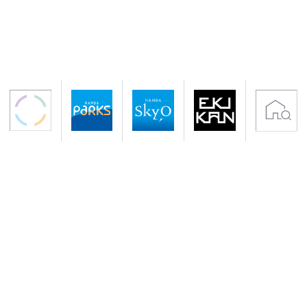
〒542-0076 大阪市中央区難波5-1-60
アクセス 南海電鉄「なんば駅」下車すぐ
地下鉄御堂筋線・千日前線「なんば駅」下車
サイトのご利用について
プライバシーポリシー
クッキーポリシー
会社概要