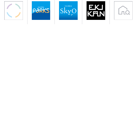
〒542-0076 大阪市中央区難波5-1-60
アクセス 南海電鉄「なんば駅」下車すぐ
地下鉄御堂筋線・千日前線「なんば駅」下車
サイトのご利用について
プライバシーポリシー
クッキーポリシー
会社概要
入居者専用サイト
Copyright (C) NANKAI Co., Ltd.