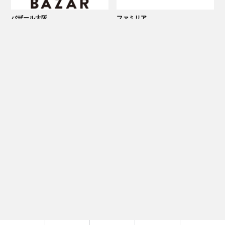
バザール大阪
ファミリア
本館 B2F
本館 B1F
●
Fashion & Goods オリジナルＴシャツ・
●
Fashion & Goods 生活雑貨
雑貨