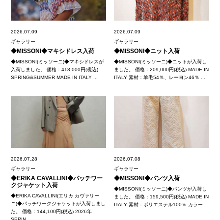
2026.07.09
2026.07.09
ギャラリー
ギャラリー
◆MISSONI◆マキシドレス入荷
◆MISSONI◆ニット入荷
◆MISSONI(ミッソーニ)◆マキシドレスが
◆MISSONI(ミッソーニ)◆ニットが入荷し
入荷しました。 価格：418,000円(税込)
ました。 価格：209,000円(税込) MADE IN
SPRING&SUMMER MADE IN ITALY ...
ITALY 素材：羊毛54％、レーヨン46％ ...
2026.07.28
2026.07.08
ギャラリー
ギャラリー
◆ERIKA CAVALLINI◆パッチワー
◆MISSONI◆パンツ入荷
クジャケット入荷
◆MISSONI(ミッソーニ)◆パンツが入荷し
◆ERIKA CAVALLINI(エリカ カヴァリー
ました。 価格：159,500円(税込) MADE IN
ニ)◆パッチワークジャケットが入荷しまし
ITALY 素材：ポリエステル100％ カラー...
た。 価格：144,100円(税込) 2026年
SPRIN...