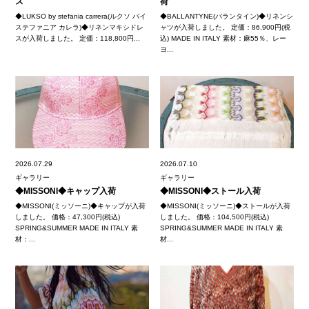
ス
荷
◆LUKSO by stefania carrera(ルクソ バイ
◆BALLANTYNE(バランタイン)◆リネンシ
ステファニア カレラ)◆リネンマキシドレ
ャツが入荷しました。 定価：86,900円(税
スが入荷しました。 定価：118,800円...
込) MADE IN ITALY 素材：麻55％、レー
ヨ...
2026.07.29
2026.07.10
ギャラリー
ギャラリー
◆MISSONI◆キャップ入荷
◆MISSONI◆ストール入荷
◆MISSONI(ミッソーニ)◆キャップが入荷
◆MISSONI(ミッソーニ)◆ストールが入荷
しました。 価格：47,300円(税込)
しました。 価格：104,500円(税込)
SPRING&SUMMER MADE IN ITALY 素
SPRING&SUMMER MADE IN ITALY 素
材：...
材...