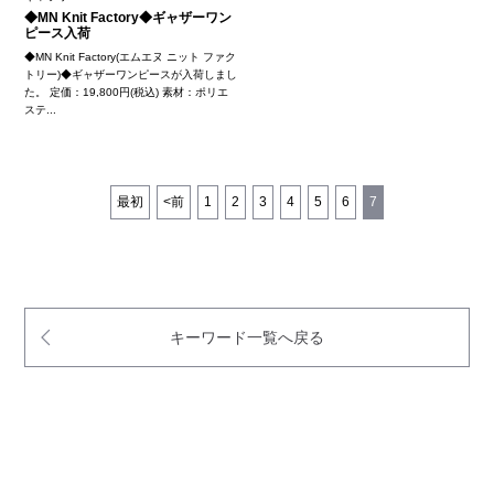
◆MN Knit Factory◆ギャザーワン
ピース入荷
◆MN Knit Factory(エムエヌ ニット ファク
トリー)◆ギャザーワンピースが入荷しまし
た。 定価：19,800円(税込) 素材：ポリエ
ステ...
最初
<前
1
2
3
4
5
6
7
キーワード一覧へ戻る