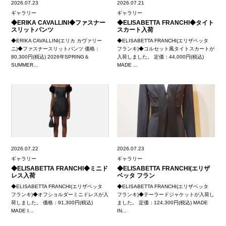
2026.07.23
2026.07.21
ギャラリー
ギャラリー
◆ERIKA CAVALLINI◆ファスナー
◆ELISABETTA FRANCHI◆タイト
スリットパンツ
スカート入荷
◆ERIKA CAVALLINI(エリカ カヴァリー
◆ELISABETTA FRANCHI(エリザベッタ
ニ)◆ファスナースリットパンツ 価格：
フランキ)◆コルセット風タイトスカートが
80,300円(税込) 2026年SPRING＆
入荷しました。 定価：44,000円(税込)
SUMMER...
MADE ...
2026.07.22
2026.07.23
ギャラリー
ギャラリー
◆ELISABETTA FRANCHI◆ミニド
◆ELISABETTA FRANCHI(エリザ
レス入荷
ベッタ フラン
◆ELISABETTA FRANCHI(エリザベッタ
◆ELISABETTA FRANCHI(エリザベッタ
フランキ)◆オフショルダーミニドレスが入
フランキ)◆テーラードジャケットが入荷し
荷しました。 価格：91,300円(税込)
ました。 定価：124,300円(税込) MADE
MADE I...
IN...