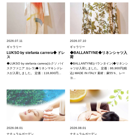
2026.07.11
2026.07.10
ギャラリー
ギャラリー
LUKSO by stefania carrera◆ ドレ
◆BALLANTYNE◆リネンシャツ入
ス
荷
◆LUKSO by stefania carrera(ルクソ バイ
◆BALLANTYNE(バランタイン)◆リネンシ
ステファニア カレラ)◆リネンマキシドレ
ャツが入荷しました。 定価：86,900円(税
スが入荷しました。 定価：118,800円...
込) MADE IN ITALY 素材：麻55％、レー
ヨ...
2026.08.01
2026.08.01
ナチュラルガーデン
ナチュラルガーデン