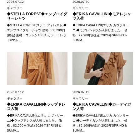
2026.07.12
2026.07.30
ギャラリー
ギャラリー
◆STELLA FOREST◆エンブロイダ
◆ERIKA CAVALLINI◆モアレシャ
リーシャツ
ツ入荷
◆STELLA FOREST(ステラ フォレスト)◆
◆ERIKA CAVALLINI(エリカ カヴァリー
エンブロイダリーシャツ 価格：68,200円
ニ)◆モアレシャツが入荷しました。 価
(税込) 素材：コットン100％ カラー：レッ
格：97,900円(税込) 2026年SPRING＆
ド×マル...
SUMM...
2026.07.12
2026.07.11
ギャラリー
ギャラリー
◆ERIKA CAVALLINI◆ラップドレ
◆ERIKA CAVALLINI◆カーディガ
ス入荷
ン入荷
◆ERIKA CAVALLINI(エリカ カヴァリー
◆ERIKA CAVALLINI(エリカ カヴァリー
ニ)◆ラップドレスが入荷しました。 価
ニ)◆カーディガンが入荷しました。 価
格：82,500円(税込) 2026年SPRING＆
格：89,100円(税込) 2026年SPRING＆
SUMM...
SUMM...