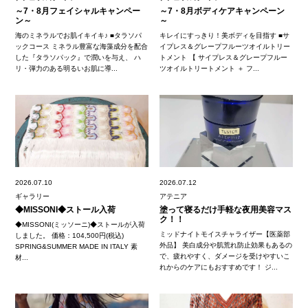
～7・8月フェイシャルキャンペー
～7・8月ボディケアキャンペーン
ン～
～
海のミネラルでお肌イキイキ♪ ■タラソパ
キレイにすっきり！美ボディを目指す ■サ
ックコース ミネラル豊富な海藻成分を配合
イプレス＆グレープフルーツオイルトリー
した『タラソパック』で潤いを与え、 ハ
トメント 【 サイプレス＆グレープフルー
リ・弾力のある明るいお肌に導...
ツオイルトリートメント ＋ フ...
2026.07.10
2026.07.12
ギャラリー
アテニア
◆MISSONI◆ストール入荷
塗って寝るだけ手軽な夜用美容マス
ク！！
◆MISSONI(ミッソーニ)◆ストールが入荷
ミッドナイトモイスチャライザー【医薬部
しました。 価格：104,500円(税込)
外品】 美白成分や肌荒れ防止効果もあるの
SPRING&SUMMER MADE IN ITALY 素
で、疲れやすく、ダメージを受けやすいこ
材...
れからのケアにもおすすめです！ ジ...