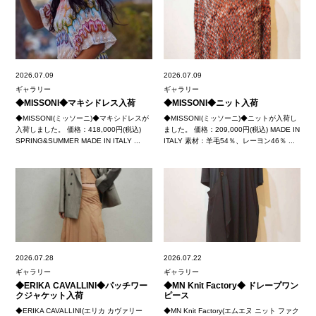
2026.07.09
2026.07.09
ギャラリー
ギャラリー
◆MISSONI◆マキシドレス入荷
◆MISSONI◆ニット入荷
◆MISSONI(ミッソーニ)◆マキシドレスが
◆MISSONI(ミッソーニ)◆ニットが入荷し
入荷しました。 価格：418,000円(税込)
ました。 価格：209,000円(税込) MADE IN
SPRING&SUMMER MADE IN ITALY ...
ITALY 素材：羊毛54％、レーヨン46％ ...
2026.07.28
2026.07.22
ギャラリー
ギャラリー
◆ERIKA CAVALLINI◆パッチワー
◆MN Knit Factory◆ ドレープワン
クジャケット入荷
ピース
◆ERIKA CAVALLINI(エリカ カヴァリー
◆MN Knit Factory(エムエヌ ニット ファク