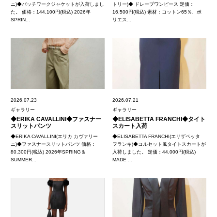
ニ)◆パッチワークジャケットが入荷しまし
トリー)◆ ドレープワンピース 定価：
た。 価格：144,100円(税込) 2026年
16,500円(税込) 素材：コットン65％、ポ
SPRIN...
リエス...
2026.07.23
2026.07.21
ギャラリー
ギャラリー
◆ERIKA CAVALLINI◆ファスナー
◆ELISABETTA FRANCHI◆タイト
スリットパンツ
スカート入荷
◆ERIKA CAVALLINI(エリカ カヴァリー
◆ELISABETTA FRANCHI(エリザベッタ
ニ)◆ファスナースリットパンツ 価格：
フランキ)◆コルセット風タイトスカートが
80,300円(税込) 2026年SPRING＆
入荷しました。 定価：44,000円(税込)
SUMMER...
MADE ...