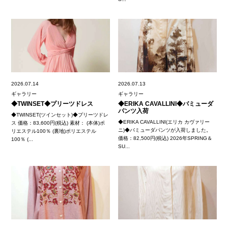
2026.07.14
2026.07.13
ギャラリー
ギャラリー
◆TWINSET◆プリーツドレス
◆ERIKA CAVALLINI◆バミューダ
パンツ入荷
◆TWINSET(ツインセット)◆プリーツドレ
◆ERIKA CAVALLINI(エリカ カヴァリー
ス 価格：83,600円(税込) 素材： (本体)ポ
ニ)◆バミューダパンツが入荷しました。
リエステル100％ (裏地)ポリエステル
価格：82,500円(税込) 2026年SPRING＆
100％ (...
SU...