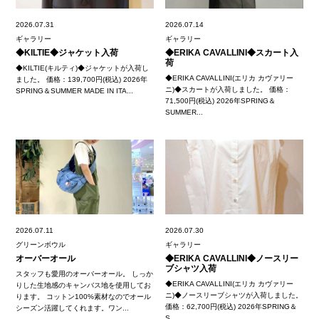
2026.07.31
2026.07.14
ギャラリー
ギャラリー
◆KILTIE◆ジャケット入荷
◆ERIKA CAVALLINI◆スカート入
荷
◆KILTIE(キルティ)◆ジャケットが入荷し
◆ERIKA CAVALLINI(エリカ カヴァリー
ました。 価格：139,700円(税込) 2026年
ニ)◆スカートが入荷しました。 価格：
SPRING＆SUMMER MADE IN ITA...
71,500円(税込) 2026年SPRING＆
SUMMER...
2026.07.11
2026.07.30
グリーンボウル
ギャラリー
オーバーオール
◆ERIKA CAVALLINI◆ノースリー
ブシャツ入荷
スタッフも愛用のオーバーオール。 しっか
◆ERIKA CAVALLINI(エリカ カヴァリー
りした生地感のキャンバス地を使用してお
ニ)◆ノースリーブシャツが入荷しました。
ります。 コットン100%素材なのでオール
価格：62,700円(税込) 2026年SPRING＆
シーズン活躍してくれます。ワン...
S...