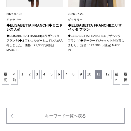
2026.07.22
2026.07.23
ギャラリー
ギャラリー
◆ELISABETTA FRANCHI◆ミニド
◆ELISABETTA FRANCHI(エリザ
レス入荷
ベッタ フラン
◆ELISABETTA FRANCHI(エリザベッタ
◆ELISABETTA FRANCHI(エリザベッタ
フランキ)◆オフショルダーミニドレスが入
フランキ)◆テーラードジャケットが入荷し
荷しました。 価格：91,300円(税込)
ました。 定価：124,300円(税込) MADE
MADE I...
IN...
最
<
1
2
3
4
5
6
7
8
9
10
11
12
後
最
初
前
>
後
キーワード一覧へ戻る